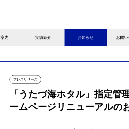
業案内
実績紹介
お知らせ
お問い
プレスリリース
「うたづ海ホタル」指定管
ームページリニューアルの