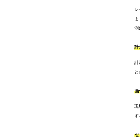
レ
よ
測
計
計
と
画
現
す
セ