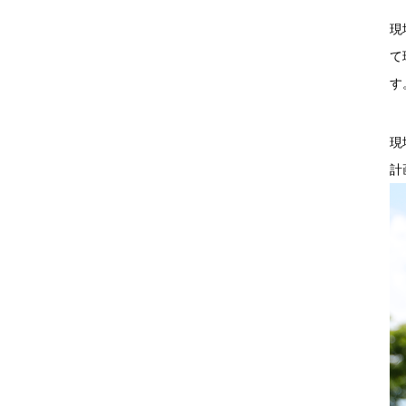
現
て
す
現
計