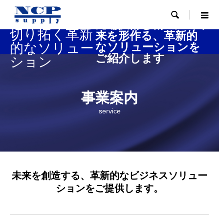

新たな未来を
先端技術と創造力で未
切り拓く革新
来を形作る、革新的
的なソリュー
なソリューションを
ご紹介します
ション
事業案内
service
未来を創造する、革新的なビジネスソリュー
ションをご提供します。