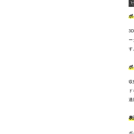
ポ
3
ー
す
ポ
収
ド
適
表
ポ