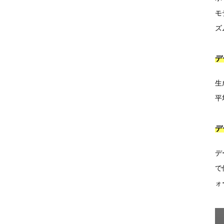
モ
ズ
デ
生
平
デ
デ
で
ォ