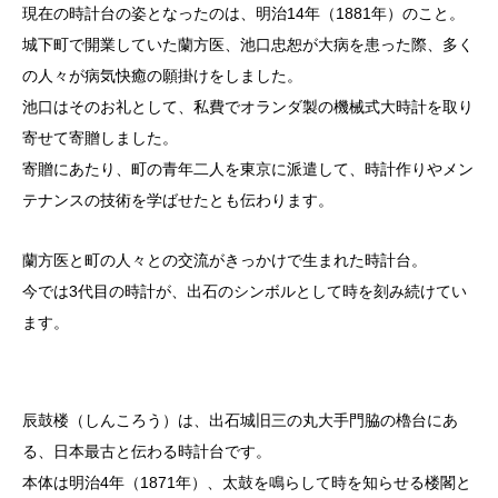
現在の時計台の姿となったのは、明治14年（1881年）のこと。
城下町で開業していた蘭方医、池口忠恕が大病を患った際、多く
の人々が病気快癒の願掛けをしました。
池口はそのお礼として、私費でオランダ製の機械式大時計を取り
寄せて寄贈しました。
寄贈にあたり、町の青年二人を東京に派遣して、時計作りやメン
テナンスの技術を学ばせたとも伝わります。
蘭方医と町の人々との交流がきっかけで生まれた時計台。
今では3代目の時計が、出石のシンボルとして時を刻み続けてい
ます。
辰鼓楼（しんころう）は、出石城旧三の丸大手門脇の櫓台にあ
る、日本最古と伝わる時計台です。
本体は明治4年（1871年）、太鼓を鳴らして時を知らせる楼閣と