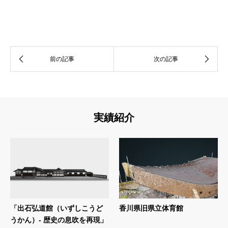
実績紹介
「出石弘道館（いずしこうど
香川県旧県立体育館
うかん）- 歴史の息吹を再現」