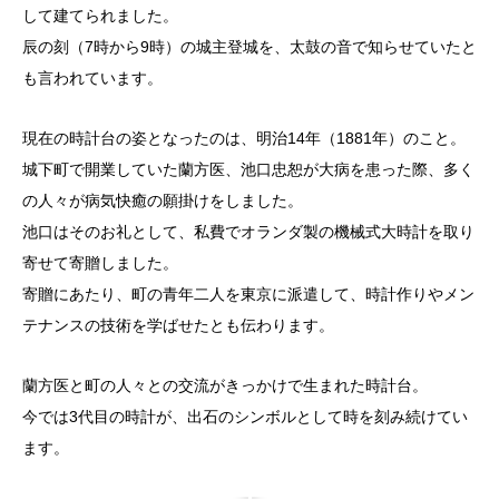
して建てられました。
辰の刻（7時から9時）の城主登城を、太鼓の音で知らせていたと
も言われています。
現在の時計台の姿となったのは、明治14年（1881年）のこと。
城下町で開業していた蘭方医、池口忠恕が大病を患った際、多く
の人々が病気快癒の願掛けをしました。
池口はそのお礼として、私費でオランダ製の機械式大時計を取り
寄せて寄贈しました。
寄贈にあたり、町の青年二人を東京に派遣して、時計作りやメン
テナンスの技術を学ばせたとも伝わります。
蘭方医と町の人々との交流がきっかけで生まれた時計台。
今では3代目の時計が、出石のシンボルとして時を刻み続けてい
ます。