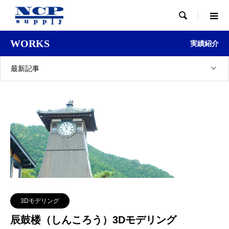

WORKS
実績紹介
最新記事
3Dモデリング
辰鼓楼（しんころう）3Dモデリング